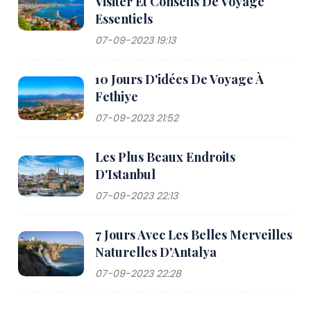
Visiter Et Conseils De Voyage
marina moderne. , Yalıkavak Marina, qui attire des
Essentiels
yachts de luxe du monde entier. La région propose
également des boutiques, des restaurants et des
07-09-2023 19:13
clubs de plage haut de gamme, ce qui en fait une
destination populaire pour ceux qui recherchent une
10 Jours D'idées De Voyage À
expérience plus glamour.
Fethiye
07-09-2023 21:52
Accessibilité
Bodrum est facilement accessible par voie aérienne
Les Plus Beaux Endroits
et route. L'aéroport le plus proche est l'aéroport de
D'Istanbul
Milas-Bodrum, situé à environ 36 kilomètres du
07-09-2023 22:13
centre-ville. L'aéroport propose des vols nationaux
et internationaux, avec des liaisons régulières vers
7 Jours Avec Les Belles Merveilles
les grandes villes turques comme Istanbul, Ankara et
Naturelles D'Antalya
Izmir, ainsi que des vols directs depuis plusieurs villes
européennes pendant la saison touristique. Depuis
07-09-2023 22:28
l'aéroport, les visiteurs peuvent prendre un taxi, une
navette ou un transfert privé jusqu'à Bodrum, le