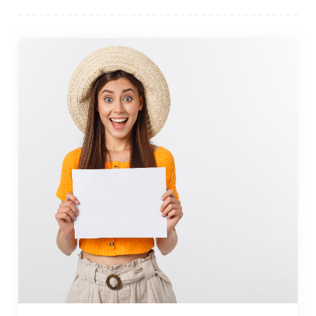
trajet prenant environ 30 à 40 minutes.
Pour ceux qui voyagent par la route, Bodrum est bien
reliée par les autoroutes à d'autres grandes villes de
Turquie. Le trajet d'Izmir à Bodrum prend environ 2,5
à 3 heures, tandis que Marmaris est à environ 2
heures en voiture. Des services de bus sont
également disponibles depuis la plupart des
grandes villes, avec des départs fréquents vers et
depuis la gare routière principale de Bodrum.
Bodrum dispose également d'un service de ferry qui
la relie aux îles grecques voisines, telles que Kos et
Rhodes, ce qui en fait un destination idéale pour les
voyageurs qui souhaitent combiner une visite en
Turquie et en Grèce. Les ferries fonctionnent
régulièrement pendant les mois d'été et le voyage
vers Kos dure environ une heure.