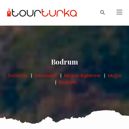
Bodrum
Domicile
Découvrir
Région égéenne
Muğla
Bodrum