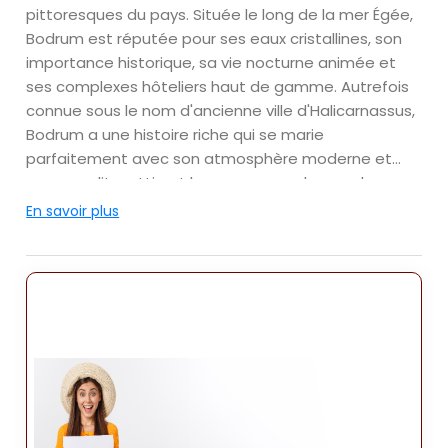
pittoresques du pays. Située le long de la mer Égée,
Bodrum est réputée pour ses eaux cristallines, son
importance historique, sa vie nocturne animée et
ses complexes hôteliers haut de gamme. Autrefois
connue sous le nom d'ancienne ville d'Halicarnassus,
Bodrum a une histoire riche qui se marie
parfaitement avec son atmosphère moderne et
cosmopolite, attirant les voyageurs du monde
entier.
En savoir plus
Emplacement
Bodrum est situé sur la péninsule de Bodrum, qui
s'étend dans la mer Égée. La ville elle-même est
située sur la côte sud de la péninsule, offrant une
vue imprenable sur la mer, les îles voisines et l'île
grecque de Kos, visible de l'autre côté de l'eau. Elle
se trouve à environ 36 kilomètres de l'aéroport de
Milas-Bodrum, ce qui la rend facilement accessible