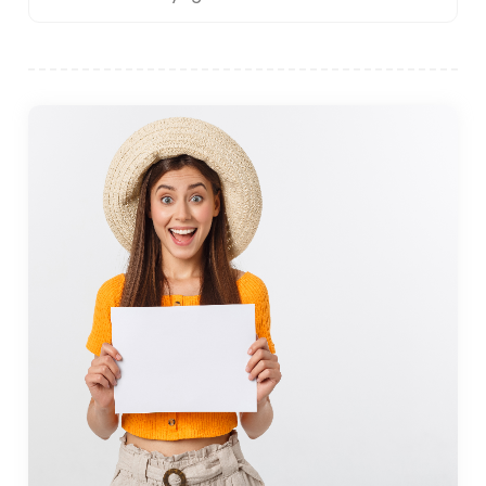
château de Saint-Pierre. Construit par les chevaliers
de Saint-Jean au XVe siècle, le château est
aujourd'hui un musée qui abrite le musée
d'archéologie sous-marine, exposant des objets
récupérés lors d'épaves le long de la côte égéenne.
Le château offre une vue panoramique sur le port et
la ville environnante.
Un autre site historique incontournable est le
mausolée d'Halicarnasse, l'une des sept merveilles
du monde antique. Bien qu'une grande partie de la
structure d'origine ait été détruite par des
tremblements de terre, le site reste une attraction
archéologique importante et les visiteurs peuvent
voir les vestiges de l'ancienne tombe, qui a été
construite pour le roi Mausole au 4ème siècle avant
notre ère.
Le théâtre antique d'Halicarnassus, situé sur la