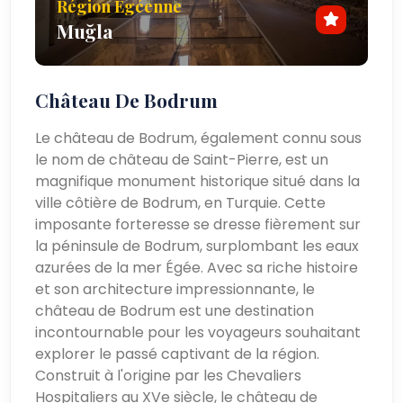
Région Égéenne
Muğla
Bodrum est une destination captivante qui offre un
mélange unique d'histoire, de culture et de beauté
naturelle. Que vous exploriez les ruines antiques
Château De Bodrum
d'Halicarnasse, naviguiez sur les eaux turquoise de la
mer Égée ou simplement vous détendiez sur la
Le château de Bodrum, également connu sous
plage, Bodrum a quelque chose pour tout le monde.
le nom de château de Saint-Pierre, est un
Sa vie nocturne animée, ses restaurants de classe
magnifique monument historique situé dans la
mondiale et son large éventail d'activités de plein air
ville côtière de Bodrum, en Turquie. Cette
en font une destination polyvalente pour tous les
imposante forteresse se dresse fièrement sur
types de voyageurs, des passionnés d'histoire aux
la péninsule de Bodrum, surplombant les eaux
amateurs de soleil.
azurées de la mer Égée. Avec sa riche histoire
et son architecture impressionnante, le
Avec son accessibilité pratique, ses attractions
château de Bodrum est une destination
diverses et ses superbes Paysage côtier, Bodrum
incontournable pour les voyageurs souhaitant
reste l'une des destinations les plus appréciées de
explorer le passé captivant de la région.
Turquie, offrant une expérience inoubliable aux
Construit à l'origine par les Chevaliers
visiteurs tout au long de l'année.
Hospitaliers au XVe siècle, le château de