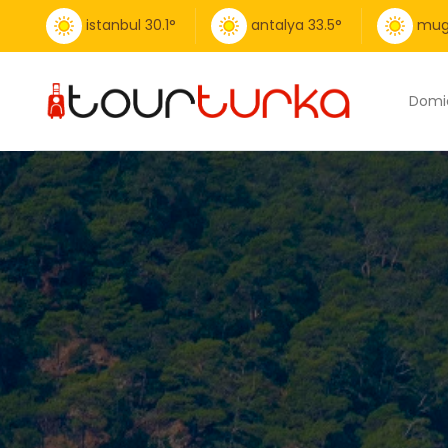
istanbul
30.1
°
antalya
33.5
°
mug
Domic