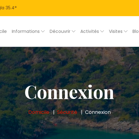
la
35.4
°
ile
Informations
Découvrir
Activités
Visites
Bl
Connexion
Domicile
Sécurité
Connexion