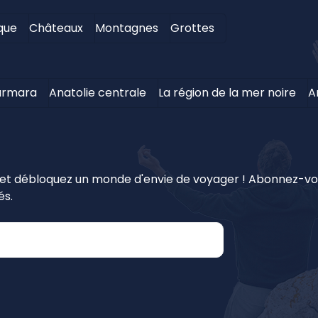
ique
Châteaux
Montagnes
Grottes
rmara
Anatolie centrale
La région de la mer noire
A
t débloquez un monde d'envie de voyager ! Abonnez-vous
és.