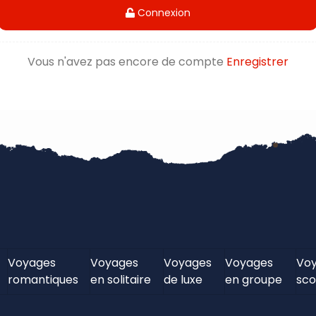
Connexion
Vous n'avez pas encore de compte
Enregistrer
Voyages
Voyages
Voyages
Voyages
Vo
romantiques
en solitaire
de luxe
en groupe
sco