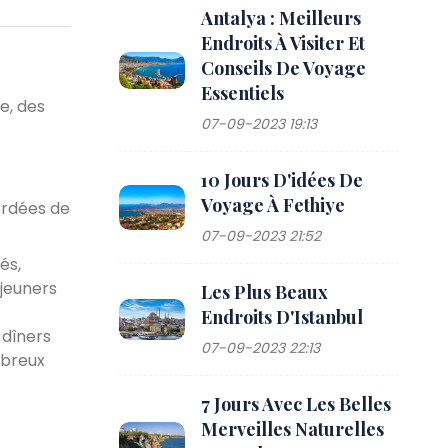
Antalya : Meilleurs
Endroits À Visiter Et
Conseils De Voyage
Essentiels
e, des
07-09-2023 19:13
10 Jours D'idées De
Voyage À Fethiye
ordées de
07-09-2023 21:52
és,
éjeuners
Les Plus Beaux
Endroits D'Istanbul
 dîners
07-09-2023 22:13
mbreux
7 Jours Avec Les Belles
Merveilles Naturelles