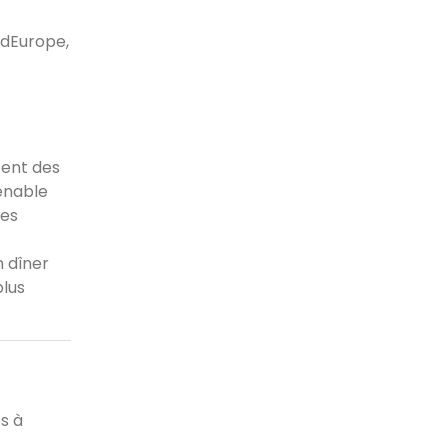
 dEurope,
tent des
enable
les
 dîner
plus
s à