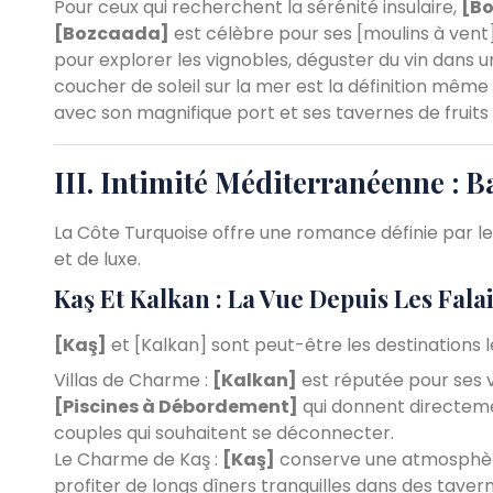
Pour ceux qui recherchent la sérénité insulaire,
[B
[Bozcaada]
est célèbre pour ses [moulins à vent],
pour explorer les vignobles, déguster du vin dans u
coucher de soleil sur la mer est la définition même
avec son magnifique port et ses tavernes de fruits
III. Intimité Méditerranéenne : B
La Côte Turquoise offre une romance définie par le 
et de luxe.
Kaş Et Kalkan : La Vue Depuis Les Fala
[Kaş]
et [Kalkan] sont peut-être les destinations 
Villas de Charme :
[Kalkan]
est réputée pour ses v
[Piscines à Débordement]
qui donnent directemen
couples qui souhaitent se déconnecter.
Le Charme de Kaş :
[Kaş]
conserve une atmosphère
profiter de longs dîners tranquilles dans des tave