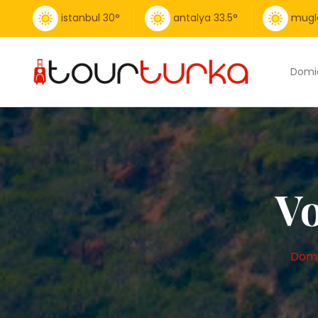
istanbul
30
°
antalya
33.5
°
mugl
Domic
Vo
Domi