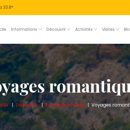
a
33.8
°
ile
Informations
Découvrir
Activités
Visites
Bl
yages romantiq
cile
Découvrir
Types de voyage
Voyages romant