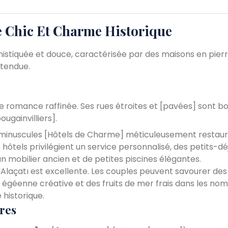
e Chic Et Charme Historique
stiquée et douce, caractérisée par des maisons en pierr
étendue.
de romance raffinée. Ses rues étroites et [pavées] sont b
ugainvilliers].
de minuscules [Hôtels de Charme] méticuleusement restaur
ôtels privilégient un service personnalisé, des petits-d
n mobilier ancien et de petites piscines élégantes.
laçatı est excellente. Les couples peuvent savourer des
égéenne créative et des fruits de mer frais dans les no
 historique.
res