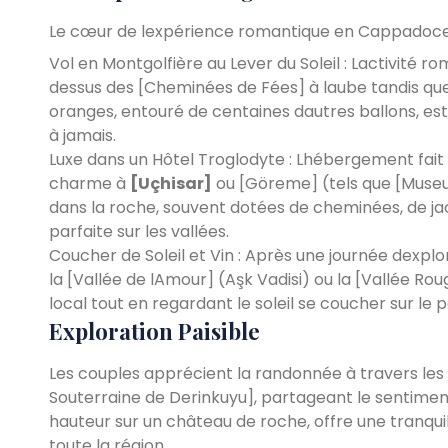
Le cœur de lexpérience romantique en Cappadoce ré
Vol en Montgolfière au Lever du Soleil : Lactivité 
dessus des [Cheminées de Fées] à laube tandis que l
oranges, entouré de centaines dautres ballons, e
à jamais.
Luxe dans un Hôtel Troglodyte : Lhébergement fait 
charme à
[Uçhisar]
ou [Göreme] (tels que [Museu
dans la roche, souvent dotées de cheminées, de ja
parfaite sur les vallées.
Coucher de Soleil et Vin : Après une journée dexpl
la [Vallée de lAmour] (Aşk Vadisi) ou la [Vallée Ro
local tout en regardant le soleil se coucher sur le 
Exploration Paisible
Les couples apprécient la randonnée à travers les lo
Souterraine de Derinkuyu], partageant le sentimen
hauteur sur un château de roche, offre une tranqui
toute la région.