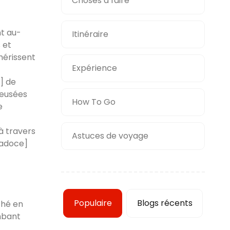
Choses à faire
nt au-
Itinéraire
 et
hérissent
Expérience
] de
reusées
How To Go
e
à travers
Astuces de voyage
padoce]
Populaire
Blogs récents
ché en
mbant