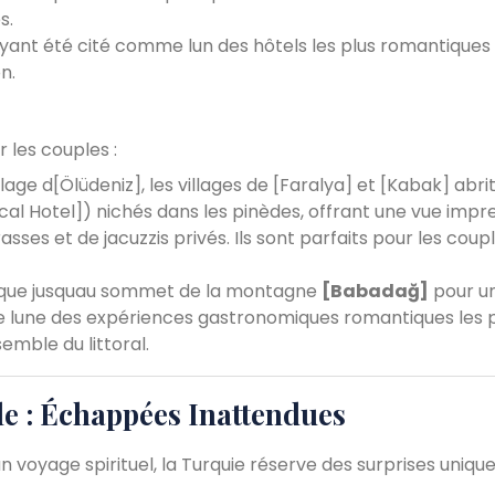
s.
 ayant été cité comme lun des hôtels les plus romantiques
n.
r les couples :
lage d[Ölüdeniz], les villages de [Faralya] et [Kabak] abri
cal Hotel]) nichés dans les pinèdes, offrant une vue impr
sses et de jacuzzis privés. Ils sont parfaits pour les coup
rique jusquau sommet de la montagne
[Babadağ]
pour un
e lune des expériences gastronomiques romantiques les 
emble du littoral.
le : Échappées Inattendues
n voyage spirituel, la Turquie réserve des surprises unique