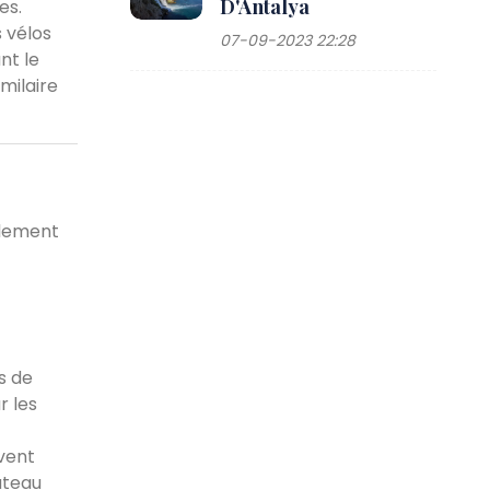
D'Antalya
es.
s vélos
07-09-2023 22:28
nt le
milaire
olement
s de
r les
vent
ateau