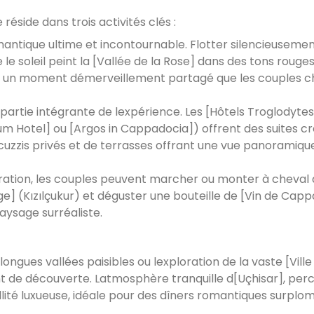
side dans trois activités clés :
romantique ultime et incontournable. Flotter silencieuseme
e soleil peint la [Vallée de la Rose] dans des tons rouges
st un moment démerveillement partagé que les couples c
partie intégrante de lexpérience. Les [Hôtels Troglodytes
m Hotel] ou [Argos in Cappadocia]) offrent des suites c
cuzzis privés et de terrasses offrant une vue panoramiqu
oration, les couples peuvent marcher ou monter à cheval 
uge] (Kızılçukur) et déguster une bouteille de [Vin de Cap
paysage surréaliste.
ngues vallées paisibles ou lexploration de la vaste [Ville
t de découverte. Latmosphère tranquille d[Uçhisar], per
llité luxueuse, idéale pour des dîners romantiques surplo