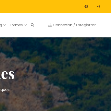
Connexion / Enregistrer
og
Formes
ues
iques