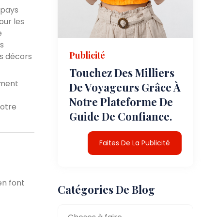
 pays
our les
e
s
Publicité
es décors
Touchez Des Milliers
ement
De Voyageurs Grâce À
Notre Plateforme De
votre
Guide De Confiance.
Faites De La Publicité
en font
Catégories De Blog