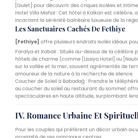
[Gulet] pour découvrir des criques isolées et intime
Hotel Villa Mahal : Cet hôtel à Kalkan est célèbre,
incarnant la sérénité balnéaire luxueuse de la régio
Les Sanctuaires Cachés De Fethiye
[Fethiye]
offre plusieurs endroits isolés idéaux pou
Faralya et Kabak : Situés au-dessus de la célèbre p
hôtels de charme (comme [Lissiya Hotel] ou [Nauti
sur la vallée et la mer, souvent agrémentés de terra
amoureux de la nature à la recherche de silence.
Coucher de Soleil à Babadağ : Prendre le téléphé
au coucher du soleil au restaurant du sommet offr
spectaculaires en haute altitude, surplombant lens
IV. Romance Urbaine Et Spirituel
Pour les couples qui préfèrent un décor urbain ou u
proximité de ses principaux centres.