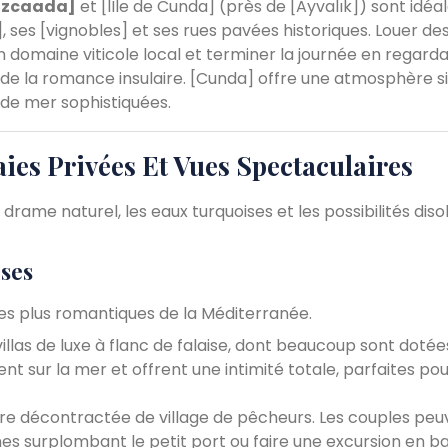
ozcaada]
et [lÎle de Cunda] (près de [Ayvalık]) sont idéal
 ses [vignobles] et ses rues pavées historiques. Louer de
n domaine viticole local et terminer la journée en regarda
 de la romance insulaire. [Cunda] offre une atmosphère si
 de mer sophistiquées.
aies Privées Et Vues Spectaculaires
drame naturel, les eaux turquoises et les possibilités dis
ises
les plus romantiques de la Méditerranée.
illas de luxe à flanc de falaise, dont beaucoup sont dotée
t sur la mer et offrent une intimité totale, parfaites pou
 décontractée de village de pêcheurs. Les couples peu
rnes surplombant le petit port ou faire une excursion en b