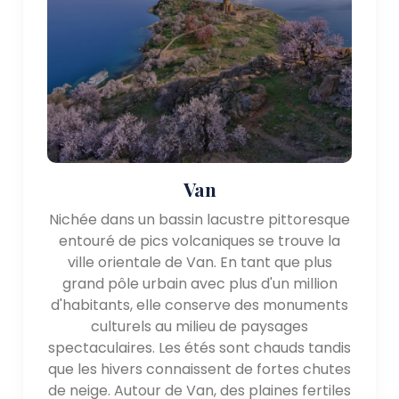
Beauté naturelle :
L'Anatolie orientale est réputée pour ses paysages
naturels à couper le souffle, offrant des possibilités
de plein air passionnés et amoureux de la nature. La
région comprend des montagnes pittoresques, de
vastes plateaux, des canyons profonds et de
magnifiques lacs. Certaines attractions naturelles
notables incluent :
Van
- Lac de Van : le lac de Van est le plus grand lac de
Nichée dans un bassin lacustre pittoresque
Turquie et l'un des plus grands lacs endoréiques
entouré de pics volcaniques se trouve la
(bassin fermé) du monde. Les eaux d'un bleu
ville orientale de Van. En tant que plus
profond du lac sont entourées de superbes
grand pôle urbain avec plus d'un million
paysages de montagne, offrant une toile de fond
d'habitants, elle conserve des monuments
pittoresque pour les excursions en bateau, la
culturels au milieu de paysages
baignade et la détente.
spectaculaires. Les étés sont chauds tandis
- Montagnes Kaçkar : les montagnes Kaçkar, situées
que les hivers connaissent de fortes chutes
dans la partie nord-est de la région, offrent des
de neige. Autour de Van, des plaines fertiles
sentiers de randonnée spectaculaires, prairies