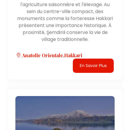
spectacle impressionnant, avec des églises
l'agriculture saisonnière et l'élevage. Au
anciennes, des palais et des fortifications qui
sein du centre-ville compact, des
reflètent l'ancienne grandeur de la ville. Ani est
monuments comme la forteresse Hakkari
souvent appelée la "ville aux 1001 églises".
présentent une importance historique. À
- Palais Ishak Pacha : situé près de la ville de
proximité, Şemdinli conserve la vie de
Doğubayazıt, le palais Ishak Pacha est un magnifique
village traditionnelle.
exemple de l'architecture ottomane. Le palais
mélange des éléments architecturaux seldjoukides,
Anatolie Orientale,Hakkari
persans et arméniens et offre une vue panoramique
sur les montagnes et les plaines environnantes.
En Savoir Plus
- Patrimoine arménien : l'Anatolie orientale possède
un important patrimoine culturel arménien. La région
abritait une communauté arménienne florissante, et
il existe de nombreux sites historiques, églises et
monastères qui reflètent cet héritage. L'église
Akdamar, l'église Holy Cross à Van et l'église Surp
Krikor Lusavoriç sur l'île d'Aghtamar en sont des
exemples notables.