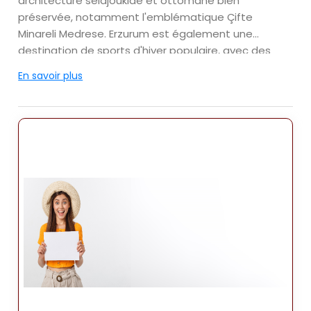
architecture seldjoukide et ottomane bien
préservée, notamment l'emblématique Çifte
Minareli Medrese. Erzurum est également une
destination de sports d'hiver populaire, avec des
stations de ski attirant des visiteurs du monde
En savoir plus
entier.
- Van : Van est situé sur la rive est du lac de Van et
est célèbre pour ses paysages naturels
époustouflants et ses sites historiques. La ville
abrite l'ancienne forteresse de Van, un site classé
au patrimoine mondial de l'UNESCO, et l'église
arménienne d'Akdamar, réputée pour ses sculptures
en pierre complexes. Le lac de Van est une
attraction majeure, offrant des possibilités
d'excursions en bateau et d'exploration de la
pittoresque île d'Akdamar.
- Kars : Kars est connue pour son architecture
médiévale et sa riche histoire. La ville abrite
l'imposante forteresse de Kars et la célèbre église