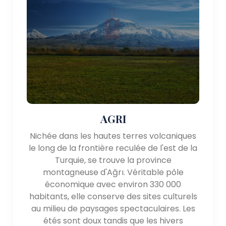
Transport :
L'Anatolie orientale est bien desservie par les
transports routiers, ferroviaires et aériens. Les
grandes villes de la région ont des aéroports qui
proposent des vols intérieurs, assurant un accès
facile aux voyageurs. La région est également
desservie par un réseau d'autoroutes et de chemins
de fer, offrant des options de transport pratiques
pour les visiteurs nationaux et internationaux.
AGRI
En résumé, l'Anatolie orientale est une région
Nichée dans les hautes terres volcaniques
captivante en Turquie qui offre un mélange de
le long de la frontière reculée de l'est de la
beauté naturelle, historique des sites et du
Turquie, se trouve la province
patrimoine culturel. Des montagnes escarpées du
montagneuse d'Ağrı. Véritable pôle
mont Ararat aux ruines antiques d'Ani et aux eaux
économique avec environ 330 000
sereines du lac de Van, la région offre une gamme
habitants, elle conserve des sites culturels
variée d'expériences aux voyageurs. Qu'il s'agisse
au milieu de paysages spectaculaires. Les
d'explorer des sites historiques, de pratiquer des
étés sont doux tandis que les hivers