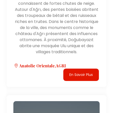
activités de plein air ou de s'immerger dans la riche
connaissent de fortes chutes de neige.
tapisserie culturelle, l'Anatolie orientale invite les
Autour d'Ağrı, des pentes boisées abritent
visiteurs à découvrir ses trésors remarquables.
des troupeaux de bétail et des ruisseaux
riches en truites. Dans le centre historique
de la ville, des monuments comme le
château d'Ağrı présentent des influences
ottomanes. À proximité, Doğubayazıt
abrite une mosquée Ulu unique et des
villages traditionnels.
Anatolie Orientale,AGRI
En Savoir Plus