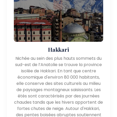
Importance historique et culturelle :
L'Anatolie orientale est imprégnée d'histoire et
possède un riche patrimoine culturel, influencé par
diverses civilisations qui ont prospéré dans la région.
Certains sites historiques et culturels notables
incluent :
Hakkari
- Mont Ararat : le mont Ararat, un pic volcanique
Nichée au sein des plus hauts sommets du
dormant, revêt une grande importance dans
sud-est de l’Anatolie se trouve la province
diverses traditions religieuses et culturelles. Selon les
isolée de Hakkari. En tant que centre
récits bibliques, on pense qu'il s'agit du lieu de repos
économique d'environ 80 000 habitants,
de l'arche de Noé. La montagne est une destination
elle conserve des sites culturels au milieu
populaire pour les alpinistes et offre une vue
de paysages montagneux saisissants. Les
imprenable sur les paysages environnants.
étés sont caractérisés par des journées
- Ani : Ani, située près de Kars, était autrefois une
chaudes tandis que les hivers apportent de
ville florissante cité médiévale et capitale du
fortes chutes de neige. Autour d'Hakkari,
royaume arménien. Les ruines d'Ani sont un
des pentes boisées abruptes soutiennent