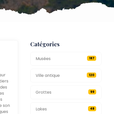
Catégories
Musées
187
sur
Ville antique
120
tiers
 des
Grottes
99
es
es
e son
Lakes
48
ques