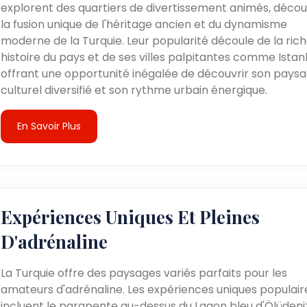
explorent des quartiers de divertissement animés, déco
la fusion unique de l'héritage ancien et du dynamisme
moderne de la Turquie. Leur popularité découle de la ric
histoire du pays et de ses villes palpitantes comme Istan
offrant une opportunité inégalée de découvrir son pays
culturel diversifié et son rythme urbain énergique.
En Savoir Plus
Expériences Uniques Et Pleines
D'adrénaline
La Turquie offre des paysages variés parfaits pour les
amateurs d'adrénaline. Les expériences uniques populair
incluent le parapente au-dessus du Lagon bleu d'Ölüdeni