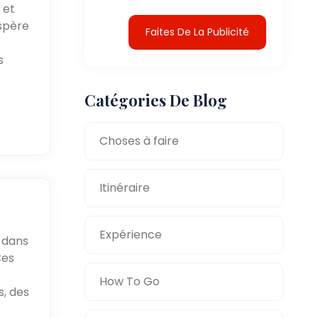
 et
ospère
Faites De La Publicité
s
Catégories De Blog
Choses à faire
Itinéraire
Expérience
t dans
Ces
How To Go
s, des