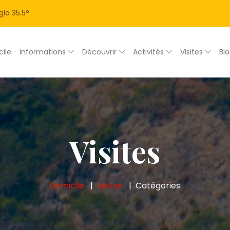
gla
35.5
°
ile
Informations
Découvrir
Activités
Visites
Bl
Visites
Domicile
Visites
Catégories