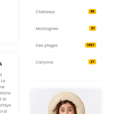
Châteaux
85
Montagnes
21
Des plages
1257
s
Canyons
27
nt
 La
une
ptions
t la
ethiye
oral