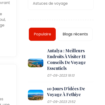
uvrant
Astuces de voyage
he
bul,
age
Populaire
Blogs récents
Antalya : Meilleurs
Endroits À Visiter Et
Conseils De Voyage
Essentiels
07-09-2023 19:13
10 Jours D'idées De
Voyage À Fethiye
es
07-09-2023 21:52
z, une