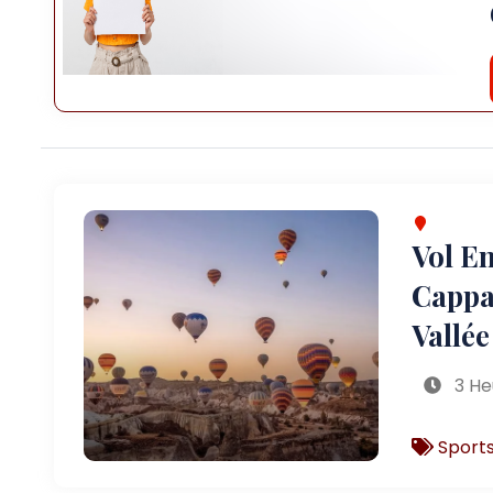
Vol E
Cappa
Vallé
3 He
Sports