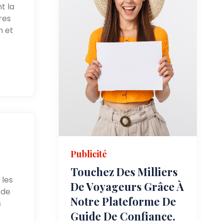
t la
res
n et
Publicité
Touchez Des Milliers
 les
De Voyageurs Grâce À
 de
Notre Plateforme De
s
Guide De Confiance.