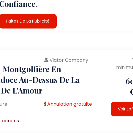
Confiance.
Faites De La Publicité
Viator Company
n Montgolfière En
minim
doce Au-Dessus De La
6
e De L'Amour
ure
Annulation gratuite
Voir Lo
 aériens