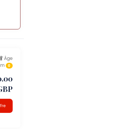
Âge
um
0
0.00
GBP
ffre