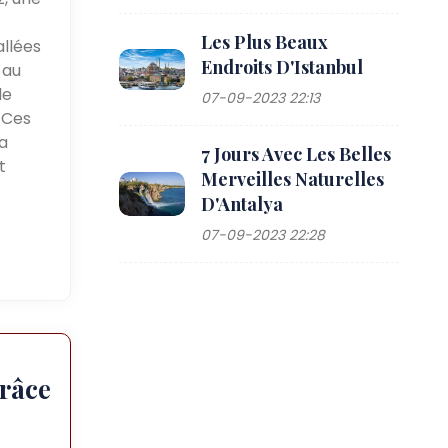
Les Plus Beaux
allées
Endroits D'Istanbul
 au
le
07-09-2023 22:13
 Ces
a
7 Jours Avec Les Belles
t
Merveilles Naturelles
D'Antalya
07-09-2023 22:28
râce