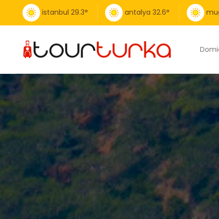
istanbul
29.3
°
antalya
32.6
°
mu
Domic