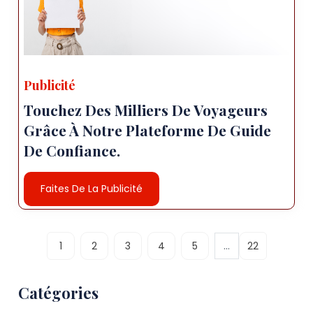
Publicité
Touchez Des Milliers De Voyageurs
Grâce À Notre Plateforme De Guide
De Confiance.
Faites De La Publicité
...
1
2
3
4
5
22
Catégories