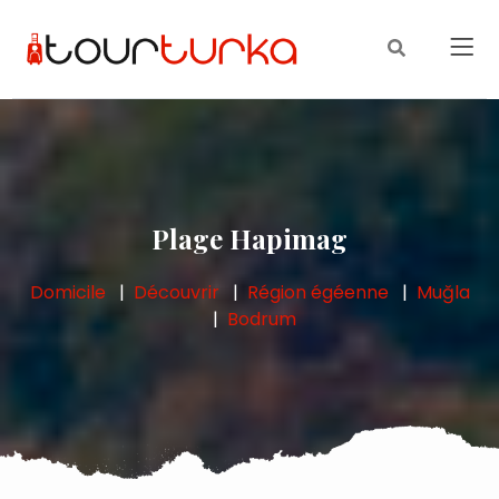
Plage Hapimag
Domicile
Découvrir
Région égéenne
Muğla
Bodrum