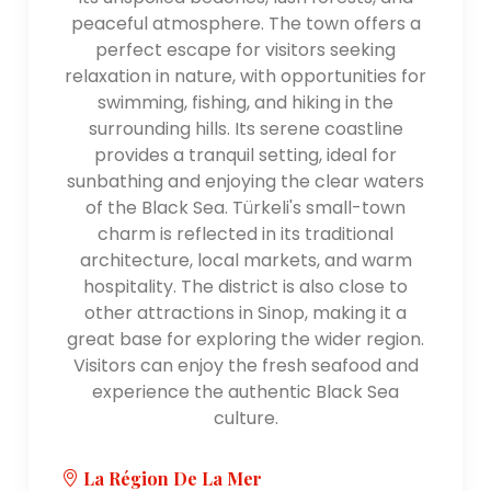
peaceful atmosphere. The town offers a
Cuisine locale : la cuisine de Sinop est
perfect escape for visitors seeking
influencée par sa situation côtière. et propose
relaxation in nature, with opportunities for
une gamme de délicieux plats de fruits de
swimming, fishing, and hiking in the
mer. Quelques spécialités locales à essayer,
surrounding hills. Its serene coastline
citons "Sinop Karalahana Çorbası" (soupe au
provides a tranquil setting, ideal for
chou frisé), "Sinop Uskumru" (maquereau
sunbathing and enjoying the clear waters
grillé), "Sinop Balığı" (poisson à la Sinop) et
of the Black Sea. Türkeli's small-town
"Sinop Pidesi" (une variante locale du pain plat
charm is reflected in its traditional
turc).
architecture, local markets, and warm
Hébergement : Sinop propose une gamme
hospitality. The district is also close to
d'options d'hébergement, y compris les
other attractions in Sinop, making it a
hôtels, les maisons d’hôtes et les
great base for exploring the wider region.
hébergements de charme. La plupart les
Visitors can enjoy the fresh seafood and
hôtels sont situés à proximité du centre-ville
experience the authentic Black Sea
ou le long du littoral, offrant un accès facile
culture.
aux principales attractions et aux belles
plages.
La Région De La Mer