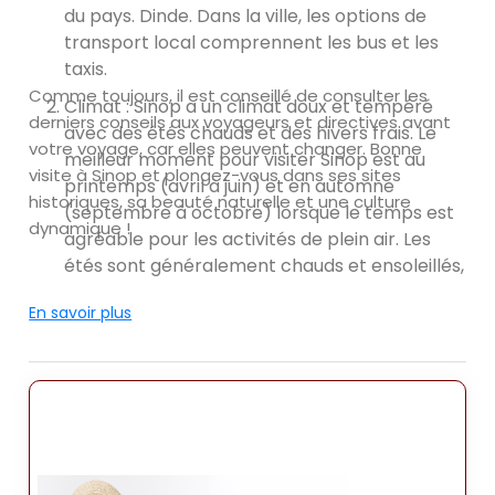
du pays. Dinde. Dans la ville, les options de
transport local comprennent les bus et les
taxis.
Comme toujours, il est conseillé de consulter les
Climat : Sinop a un climat doux et tempéré
derniers conseils aux voyageurs et directives avant
avec des étés chauds et des hivers frais. Le
votre voyage, car elles peuvent changer. Bonne
meilleur moment pour visiter Sinop est au
visite à Sinop et plongez-vous dans ses sites
printemps (avril à juin) et en automne
historiques, sa beauté naturelle et une culture
(septembre à octobre) lorsque le temps est
dynamique !
agréable pour les activités de plein air. Les
étés sont généralement chauds et ensoleillés,
tandis que les hivers peuvent être frais avec
En savoir plus
quelques précipitations.
Attractions : Sinop possède une multitude
d'attractions, allant de des sites historiques
aux merveilles naturelles. Voici quelques
endroits populaires où visite à Sinop :
Château de Sinop : Le château de Sinop est