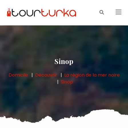
Sinop
Domicile
Découvrir
La région de la mer noire
Sinop