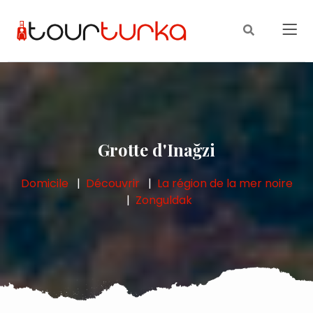
Grotte d'Inağzi
Domicile
Découvrir
La région de la mer noire
Zonguldak