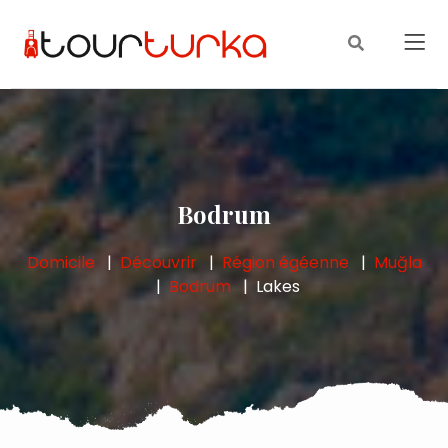
Bodrum
Domicile
Découvrir
Région égéenne
Muğla
Bodrum
Lakes