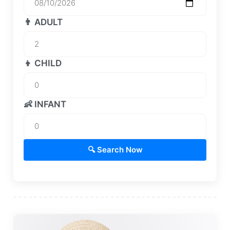
👨 ADULT
👦 CHILD
👶 INFANT
🔍 Search Now