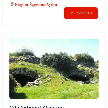
Région Égéenne,Aydın
En Savoir Plus
Cité Antique D'Amyzon