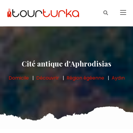
Cité antique d'Aphrodisias
Domicile
Découvrir
Région égéenne
Aydın