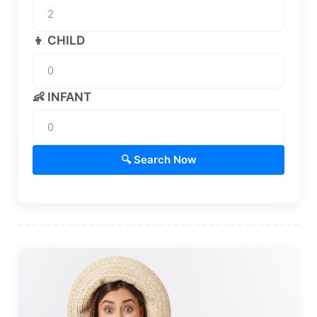
👦 CHILD
👶 INFANT
🔍 Search Now