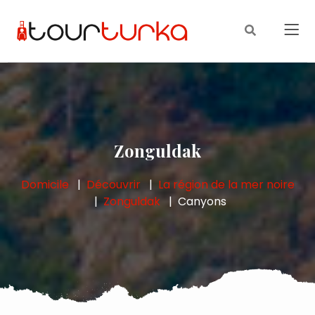
Zonguldak
Domicile
Découvrir
La région de la mer noire
Zonguldak
Canyons