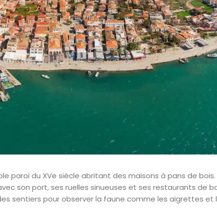
ble paroi du XVe siècle abritant des maisons à pans de bois. 
 avec son port, ses ruelles sinueuses et ses restaurants de b
es sentiers pour observer la faune comme les aigrettes et 