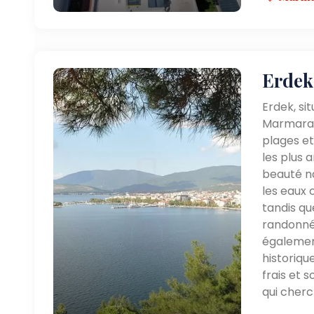
Erdek
Erdek, si
Marmara, 
plages et
les plus 
beauté na
les eaux 
tandis qu
randonnée
également
historiqu
frais et 
qui cherc