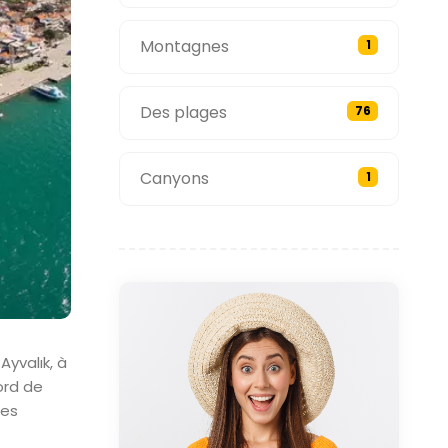
Montagnes
1
Des plages
76
Canyons
1
Ayvalık, à
ord de
les