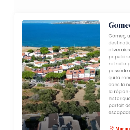
Gome
Gömeç, un
destinati
oliveraie
populaire
retraite p
possède d
qui la re
dans la n
la région
historiqu
parfait d
escapade 
Marmar