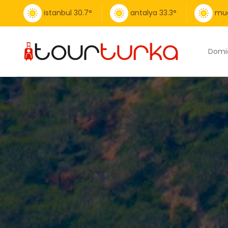
istanbul
30.7
°
antalya
33.3
°
mu
Domic