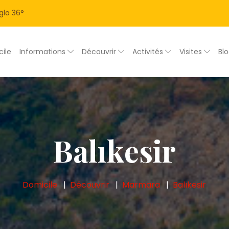
gla
36
°
ile
Informations
Découvrir
Activités
Visites
Bl
Balıkesir
Domicile
Découvrir
Marmara
Balıkesir