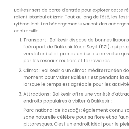
Balıkesir sert de porte d'entrée pour explorer cette r
relient Istanbul et Izmir. Tout au long de l'été, les fe
rythme lent. Les hébergements varient des auberges
centre-ville.
Transport : Balıkesir dispose de bonnes liaisons
l'aéroport de Balıkesir Koca Seyit (BZI), qui pr
vers Istanbul et prenez un bus ou en voiture jusq
par les réseaux routiers et ferroviaires.
Climat : Balıkesir a un climat méditerranéen do
moment pour visiter Balıkesir est pendant la 
lorsque le temps est agréable pour les activités 
Attractions : Balıkesir offre une variété d'attra
endroits populaires à visiter à Balıkesir :
Parc national de Kazdağı : également connu so
zone naturelle célèbre pour sa flore et sa fau
pittoresques. C'est un endroit idéal pour le plei