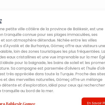
ç
e petite ville côtière de la province de Balıkesir, est une
on tranquille connue pour ses plages immaculées, ses
s et son atmosphère détendue. Nichée entre les villes
s d'Ayvalık et de Burhaniye, Gömeç offre aux visiteurs un
aisible, loin des zones touristiques les plus fréquentées. La 
es eaux cristallines et une vue imprenable sur la mer Ég
nd idéale pour la baignade, les bains de soleil et les prom
ature. Sa campagne est parsemée d'oliviers et l'huile d'ol
 est très appréciée dans toute la Turquie. Proche des site
es et des merveilles naturelles, Gömeç offre un mélange
e détente et d'exploration, idéal pour ceux qui recherche
tranquille au bord de la mer.
En Savoir P
a,Balıkesir,Gomeç