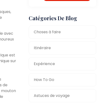
sques,
Catégories De Blog
le
Choses à faire
le avec
amoureux
Itinéraire
rique est
ique sur
Expérience
s
How To Go
s de
de mouton
Astuces de voyage
de