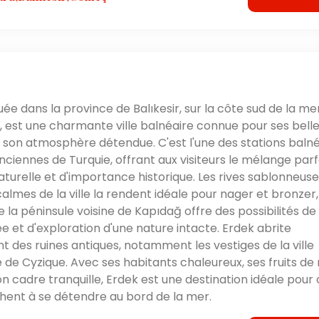
tuée dans la province de Balıkesir, sur la côte sud de la me
est une charmante ville balnéaire connue pour ses bell
 son atmosphère détendue. C'est l'une des stations balné
anciennes de Turquie, offrant aux visiteurs le mélange parf
turelle et d'importance historique. Les rives sablonneuse
calmes de la ville la rendent idéale pour nager et bronzer,
e la péninsule voisine de Kapıdağ offre des possibilités de
 et d'exploration d'une nature intacte. Erdek abrite
 des ruines antiques, notamment les vestiges de la ville
e de Cyzique. Avec ses habitants chaleureux, ses fruits de
son cadre tranquille, Erdek est une destination idéale pour
hent à se détendre au bord de la mer.