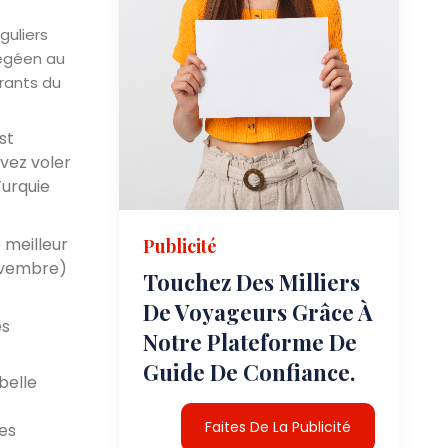
guliers
e égéen au
rants du
st
uvez voler
Turquie
 meilleur
Publicité
novembre)
Touchez Des Milliers
De Voyageurs Grâce À
es
Notre Plateforme De
Guide De Confiance.
belle
s
Faites De La Publicité
les