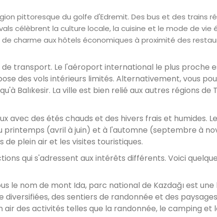
égion pittoresque du golfe d'Edremit. Des bus et des trains ré
stivals célèbrent la culture locale, la cuisine et le mode de vi
 de charme aux hôtels économiques à proximité des restau
 de transport. Le l'aéroport international le plus proche e
opose des vols intérieurs limités. Alternativement, vous po
u'à Balıkesir. La ville est bien relié aux autres régions de 
ux avec des étés chauds et des hivers frais et humides. Le
au printemps (avril à juin) et à l'automne (septembre à 
de plein air et les visites touristiques.
ctions qui s'adressent aux intérêts différents. Voici quelqu
us le nom de mont Ida, parc national de Kazdağı est une 
ne diversifiées, des sentiers de randonnée et des paysage
n air des activités telles que la randonnée, le camping et 