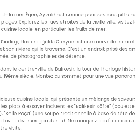
d de la mer Égée, Ayvalık est connue pour ses rues pittore
ges. Explorez les rues étroites de la vieille ville, visitez 
cuisine locale, en particulier les fruits de mer.
e Sındırgı, Hasanboğuldu Canyon est une merveille naturel
et son rivière qui le traverse. C'est un endroit prisé des 
onnée, de photographie et de détente.
 dans le centre-ville de Balıkesir, la tour de l'horloge histo
u 19ème siècle. Montez au sommet pour une vue panoram
élicieuse cuisine locale, qui présente un mélange de saveur
es plats à essayer incluent les "Balıkesir Köfte" (boulette
, "Kelle Paça" (une soupe traditionnelle à base de tête 
ial avec diverses garnitures). Ne manquez pas l'occasion 
re visite.