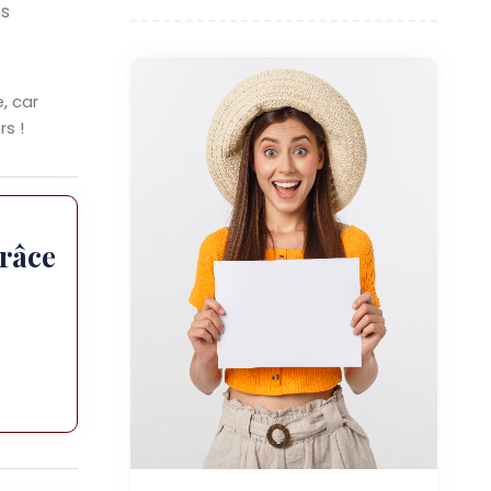
ns
, car
rs !
râce