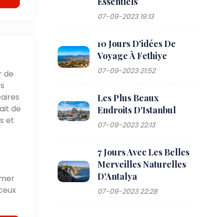
Essentiels
07-09-2023 19:13
10 Jours D'idées De
Voyage À Fethiye
07-09-2023 21:52
r de
es
aires
Les Plus Beaux
ait de
Endroits D'Istanbul
s et
07-09-2023 22:13
7 Jours Avec Les Belles
Merveilles Naturelles
D'Antalya
 mer
 ceux
07-09-2023 22:28