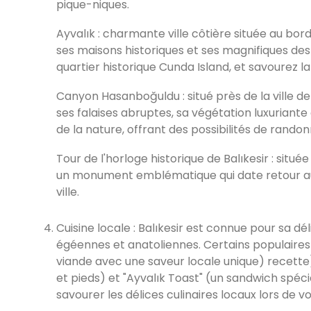
pique-niques.
Ayvalık : charmante ville côtière située au bor
ses maisons historiques et ses magnifiques des pla
quartier historique Cunda Island, et savourez la 
Canyon Hasanboğuldu : situé près de la ville d
ses falaises abruptes, sa végétation luxuriante 
de la nature, offrant des possibilités de rand
Tour de l'horloge historique de Balıkesir : située
un monument emblématique qui date retour a
ville.
Cuisine locale : Balıkesir est connue pour sa d
égéennes et anatoliennes. Certains populaires l
viande avec une saveur locale unique) recette)
et pieds) et "Ayvalık Toast" (un sandwich spéc
savourer les délices culinaires locaux lors de vot