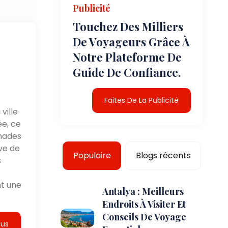
Publicité
Touchez Des Milliers
De Voyageurs Grâce À
Notre Plateforme De
Guide De Confiance.
e
Faites De La Publicité
ville
ée, ce
enades
ive de
Populaire
Blogs récents
s
nt une
Antalya : Meilleurs
Endroits À Visiter Et
Conseils De Voyage
lus