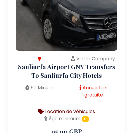
Viator Company
Sanliurfa Airport GNY Transfers
To Sanliurfa City Hotels
50 Minute
Annulation
gratuite
Location de véhicules
Âge minimum
0
95.00 GBP