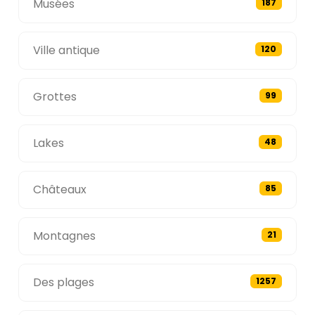
Musées
187
Ville antique
120
Grottes
99
Lakes
48
Châteaux
85
Montagnes
21
Des plages
1257