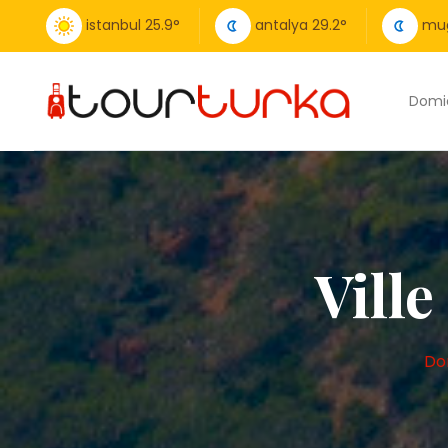
istanbul
25.9
°
antalya
29.2
°
mu
Domic
Vill
Do