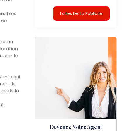
enables
Faites De La Publicité
 de
sur un
loration
, car le
vante qui
ment le
les de la
nt.
Devenez Notre Agent