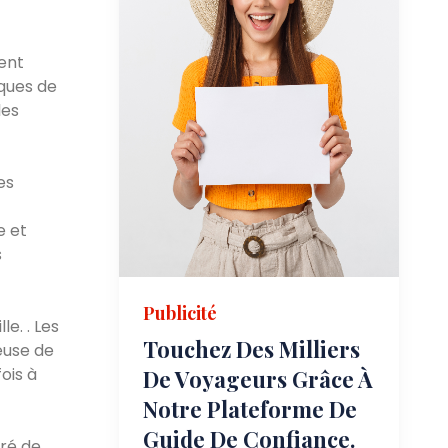
ent
iques de
les
es
e et
s
Publicité
e. . Les
Touchez Des Milliers
euse de
ois à
De Voyageurs Grâce À
Notre Plateforme De
Guide De Confiance.
uré de