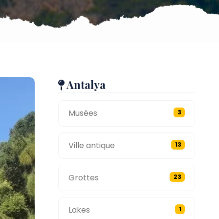
Antalya
Musées
3
Ville antique
13
Grottes
23
Lakes
1