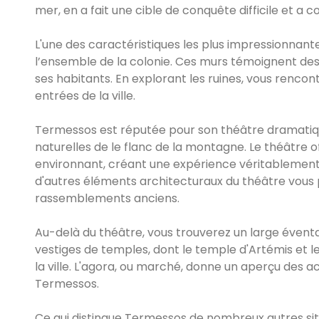
mer, en a fait une cible de conquête difficile et a co
L'une des caractéristiques les plus impressionnan
l’ensemble de la colonie. Ces murs témoignent des
ses habitants. En explorant les ruines, vous rencon
entrées de la ville.
Termessos est réputée pour son théâtre dramatiqu
naturelles de le flanc de la montagne. Le théâtre
environnant, créant une expérience véritablement i
d'autres éléments architecturaux du théâtre vous
rassemblements anciens.
Au-delà du théâtre, vous trouverez un large éventail 
vestiges de temples, dont le temple d'Artémis et l
la ville. L'agora, ou marché, donne un aperçu des a
Termessos.
Ce qui distingue Termessos de nombreux autres site