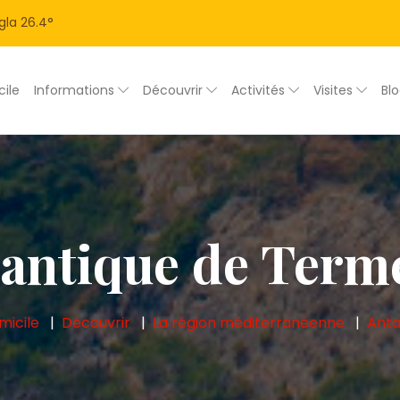
gla
26.4
°
ile
Informations
Découvrir
Activités
Visites
Bl
e antique de Term
micile
Découvrir
La région méditerranéenne
Anta