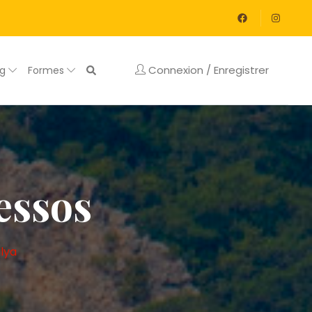
Connexion / Enregistrer
og
Formes
essos
lya