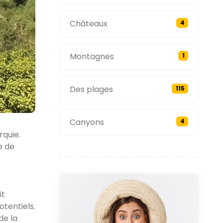
Châteaux
4
Montagnes
1
Des plages
115
Canyons
4
rquie.
e de
s
it
tentiels.
de la