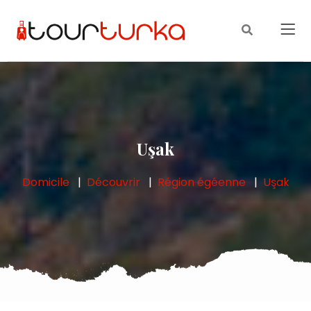
Uşak
Domicile
Découvrir
Région égéenne
Uşak