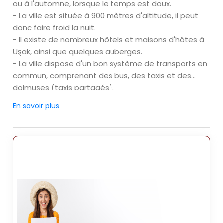
ou à l'automne, lorsque le temps est doux.
- La ville est située à 900 mètres d'altitude, il peut
donc faire froid la nuit.
- Il existe de nombreux hôtels et maisons d'hôtes à
Uşak, ainsi que quelques auberges.
- La ville dispose d'un bon système de transports en
commun, comprenant des bus, des taxis et des
dolmuşes (taxis partagés).
- Il existe de nombreux restaurants. à Uşak, servant
En savoir plus
une cuisine turque et internationale.
- La ville abrite un certain nombre de sites
historiques, dont le château d'Uşak, le musée d'Uşak
et l'Uşak Ulu Camii (Grande Mosquée).
Voici quelques conseils pour visiter Uşak :
- N'oubliez pas de visiter le château d'Uşak, qui offre
une vue imprenable sur la ville.
- Promenez-vous dans la vieille ville de la ville, qui