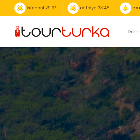
istanbul
29.9
°
antalya
33.4
°
mu
Domic