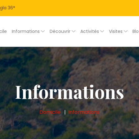
gla
36
°
ile
Informations
Découvrir
Activités
Visites
Bl
Informations
Domicile
Informations