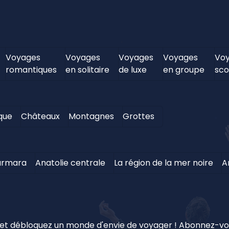
Voyages
Voyages
Voyages
Voyages
Vo
romantiques
en solitaire
de luxe
en groupe
sco
ique
Châteaux
Montagnes
Grottes
rmara
Anatolie centrale
La région de la mer noire
A
t débloquez un monde d'envie de voyager ! Abonnez-vous