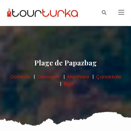
Plage de Papazbag
Domicile
Découvrir
Marmara
Çanakkale
Biga