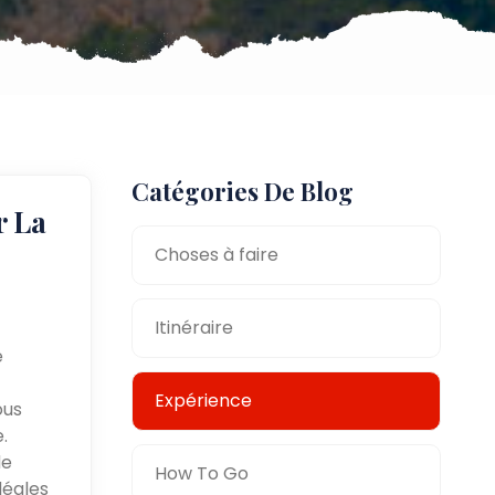
Catégories De Blog
r La
Choses à faire
Itinéraire
e
Expérience
ous
.
de
How To Go
déales