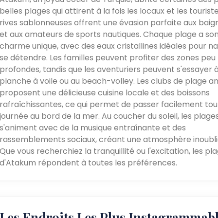
belles plages qui attirent à la fois les locaux et les touriste
rives sablonneuses offrent une évasion parfaite aux baig
et aux amateurs de sports nautiques. Chaque plage a so
charme unique, avec des eaux cristallines idéales pour n
se détendre. Les familles peuvent profiter des zones peu
profondes, tandis que les aventuriers peuvent s'essayer à
planche à voile ou au beach-volley. Les clubs de plage a
proposent une délicieuse cuisine locale et des boissons
rafraîchissantes, ce qui permet de passer facilement tou
journée au bord de la mer. Au coucher du soleil, les plage
s'animent avec de la musique entraînante et des
rassemblements sociaux, créant une atmosphère inoubli
Que vous recherchiez la tranquillité ou l'excitation, les pl
d'Atakum répondent à toutes les préférences.
Les Endroits Les Plus Instagrammab