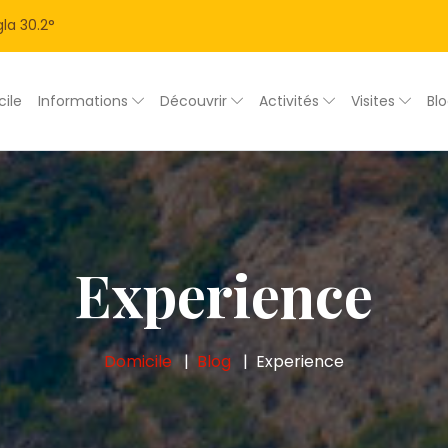
la
30.2
°
ile
Informations
Découvrir
Activités
Visites
Bl
Experience
Domicile
Blog
Experience