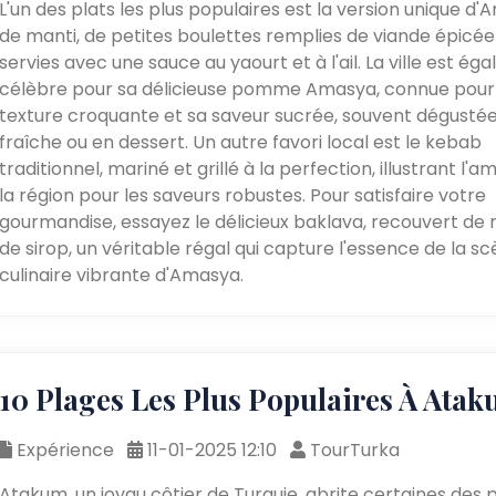
L'un des plats les plus populaires est la version unique d
de manti, de petites boulettes remplies de viande épicée
servies avec une sauce au yaourt et à l'ail. La ville est é
célèbre pour sa délicieuse pomme Amasya, connue pour
texture croquante et sa saveur sucrée, souvent dégusté
fraîche ou en dessert. Un autre favori local est le kebab
traditionnel, mariné et grillé à la perfection, illustrant l'a
la région pour les saveurs robustes. Pour satisfaire votre
gourmandise, essayez le délicieux baklava, recouvert de n
de sirop, un véritable régal qui capture l'essence de la s
culinaire vibrante d'Amasya.
10 Plages Les Plus Populaires À Ata
Expérience
11-01-2025 12:10
TourTurka
Atakum, un joyau côtier de Turquie, abrite certaines des p