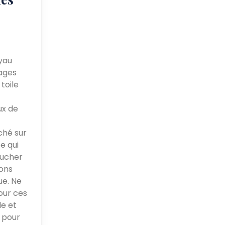
yau
ages
toile
ux de
ché sur
e qui
oucher
sons
ue. Ne
our ces
le et
e pour