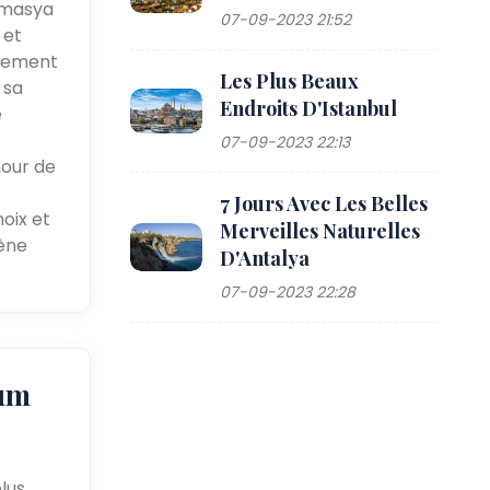
'Amasya
07-09-2023 21:52
 et
galement
Les Plus Beaux
 sa
Endroits D'Istanbul
e
07-09-2023 22:13
mour de
7 Jours Avec Les Belles
oix et
Merveilles Naturelles
cène
D'Antalya
07-09-2023 22:28
kum
lus