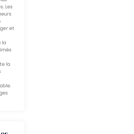
s. Les
neurs
n
ager et
 la
nimés
te la
s
able.
ages
les