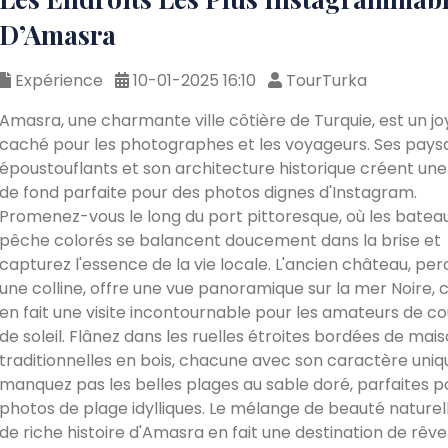
D’Amasra
Expérience
10-01-2025 16:10
TourTurka
Amasra, une charmante ville côtière de Turquie, est un jo
caché pour les photographes et les voyageurs. Ses pays
époustouflants et son architecture historique créent une 
de fond parfaite pour des photos dignes d'Instagram.
Promenez-vous le long du port pittoresque, où les batea
pêche colorés se balancent doucement dans la brise et
capturez l'essence de la vie locale. L'ancien château, per
une colline, offre une vue panoramique sur la mer Noire, c
en fait une visite incontournable pour les amateurs de c
de soleil. Flânez dans les ruelles étroites bordées de mai
traditionnelles en bois, chacune avec son caractère uniq
manquez pas les belles plages au sable doré, parfaites p
photos de plage idylliques. Le mélange de beauté naturel
de riche histoire d'Amasra en fait une destination de rêv