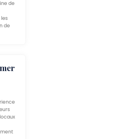
sine de
 les
in de
emer
rience
teurs
 locaux
lement