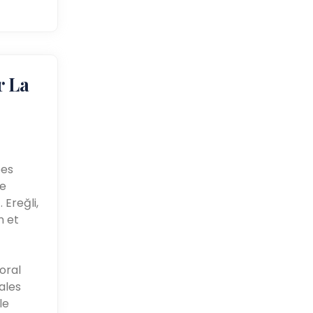
r La
bes
ne
 Ereğli,
n et
oral
éales
le