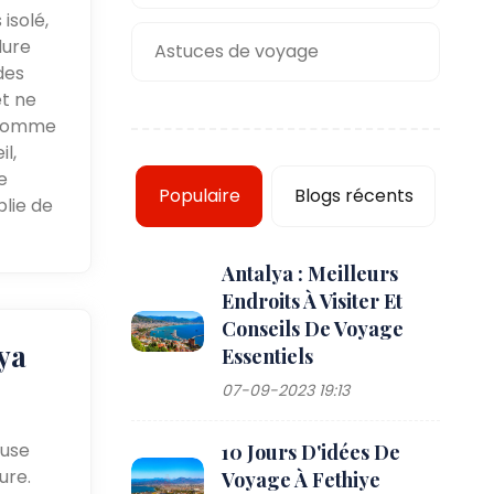
isolé,
dure
Astuces de voyage
des
et ne
 comme
l,
e
Populaire
Blogs récents
lie de
Antalya : Meilleurs
Endroits À Visiter Et
Conseils De Voyage
ya
Essentiels
07-09-2023 19:13
euse
10 Jours D'idées De
ure.
Voyage À Fethiye