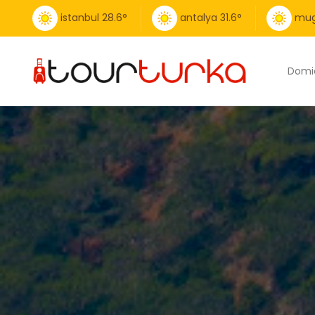
istanbul
28.6
°
antalya
31.6
°
mug
Domic