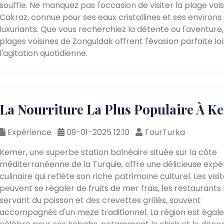
souffle. Ne manquez pas l'occasion de visiter la plage voi
Cakraz, connue pour ses eaux cristallines et ses environs
luxuriants. Que vous recherchiez la détente ou l'aventure,
plages voisines de Zonguldak offrent l'évasion parfaite lo
l'agitation quotidienne.
La Nourriture La Plus Populaire À K
Expérience
09-01-2025 12:10
TourTurka
Kemer, une superbe station balnéaire située sur la côte
méditerranéenne de la Turquie, offre une délicieuse expé
culinaire qui reflète son riche patrimoine culturel. Les visi
peuvent se régaler de fruits de mer frais, les restaurants
servant du poisson et des crevettes grillés, souvent
accompagnés d'un meze traditionnel. La région est éga